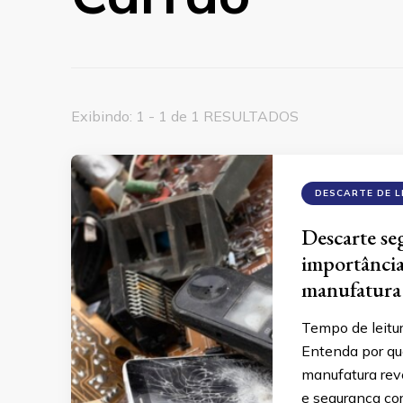
Exibindo: 1 - 1 de 1 RESULTADOS
DESCARTE DE L
Descarte se
importância
manufatura 
Tempo de leitu
Entenda por qu
manufatura reve
e segurança co