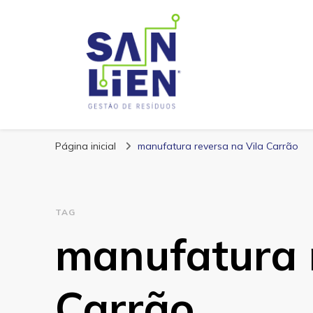
San Lien
Blog – San Lien
Página inicial
manufatura reversa na Vila Carrão
TAG
manufatura r
Carrão