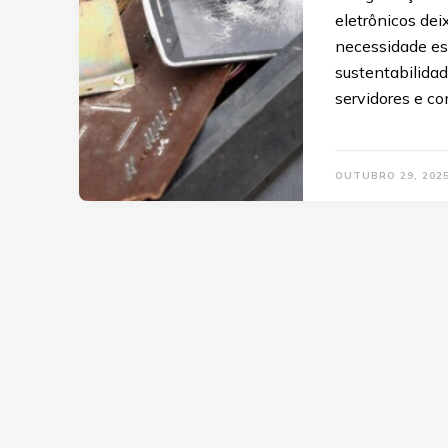
eletrônicos de
necessidade es
sustentabilida
servidores e c
OUTUBRO 29, 202