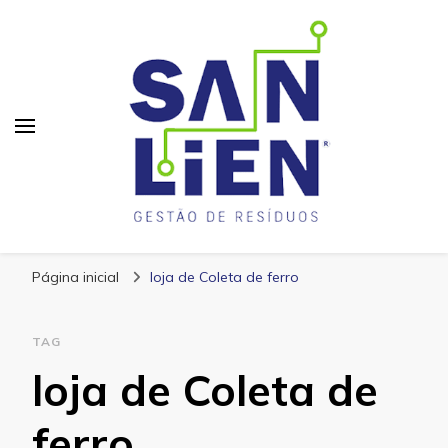
San Lien
Blog – San Lien
Página inicial
loja de Coleta de ferro
TAG
loja de Coleta de
ferro