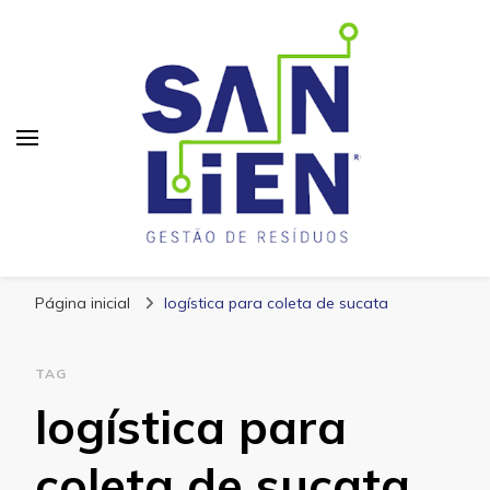
San Lien
Blog – San Lien
Página inicial
logística para coleta de sucata
TAG
logística para
coleta de sucata