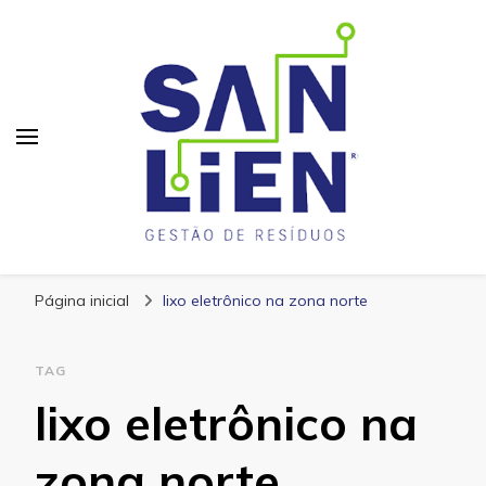
San Lien
Blog – San Lien
Página inicial
lixo eletrônico na zona norte
TAG
lixo eletrônico na
zona norte