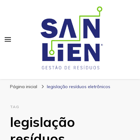
San Lien
Blog – San Lien
Página inicial
legislação resíduos eletrônicos
TAG
legislação
resíduos