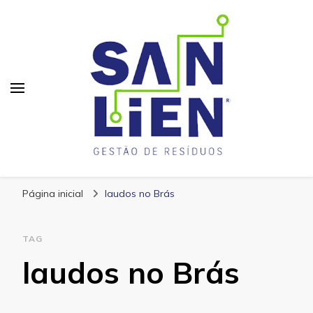
San Lien
Blog – San Lien
Página inicial
laudos no Brás
TAG
laudos no Brás