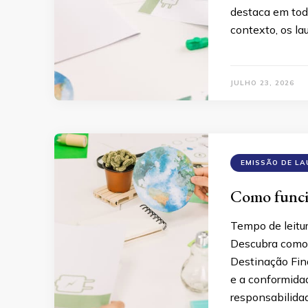
destaca em tod
contexto, os l
JULHO 23, 2026
EMISSÃO DE L
Como funcio
Tempo de leitu
Descubra como 
Destinação Fina
e a conformidad
responsabilida