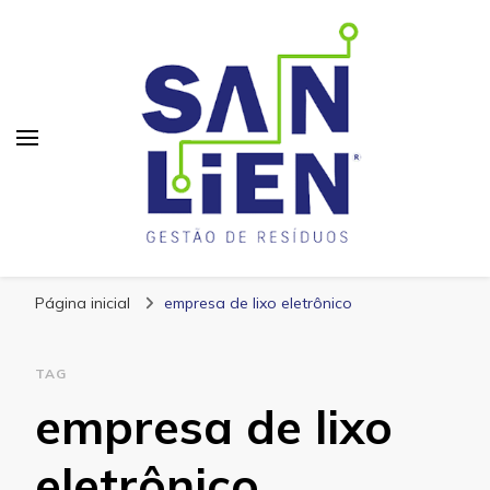
San Lien
Blog – San Lien
Página inicial
empresa de lixo eletrônico
TAG
empresa de lixo
eletrônico