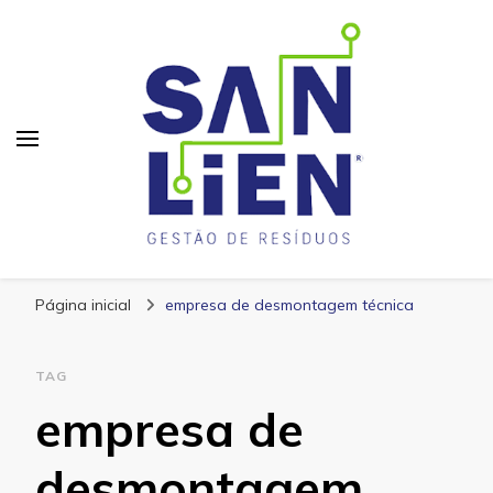
San Lien
Blog – San Lien
Página inicial
empresa de desmontagem técnica
TAG
empresa de
desmontagem