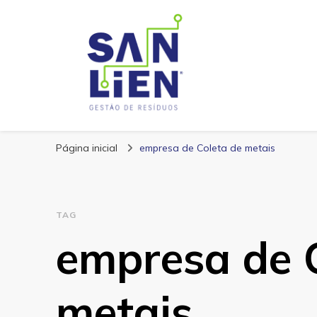
San Lien
Blog – San Lien
Página inicial
empresa de Coleta de metais
TAG
empresa de 
metais