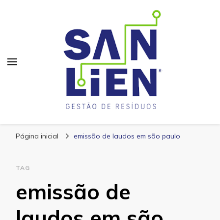
San Lien
Blog – San Lien
Página inicial
emissão de laudos em são paulo
TAG
emissão de
laudos em são