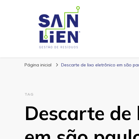
San Lien
Blog – San Lien
Página inicial
Descarte de lixo eletrônico em são pa
TAG
Descarte de l
em são paul