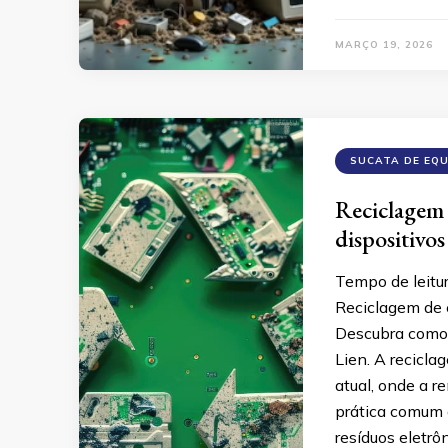
MARÇO 19, 2026
SUCATA DE EQ
Reciclagem 
dispositivos
Tempo de leitu
Reciclagem de e
Descubra como 
Lien. A recicla
atual, onde a r
prática comum 
resíduos eletr