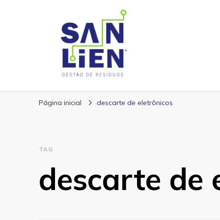
San Lien
Blog – San Lien
Página inicial
descarte de eletrônicos
TAG
descarte de 