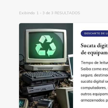
Exibindo: 1 - 3 de 3 RESULTADOS
DESCARTE DE L
Sucata digit
de equipame
Tempo de leitu
Saiba como esco
segura, destina
sucata digital 
computadores, 
outros equipame
armazenados p