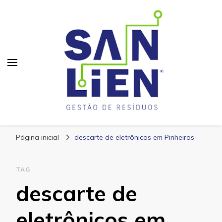
San Lien
Blog – San Lien
Página inicial
descarte de eletrônicos em Pinheiros
TAG
descarte de
eletrônicos em