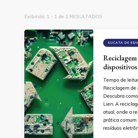
Exibindo: 1 - 1 de 1 RESULTADOS
SUCATA DE EQ
Reciclagem 
dispositivos
Tempo de leitu
Reciclagem de e
Descubra como 
Lien. A recicla
atual, onde a r
prática comum 
resíduos eletr