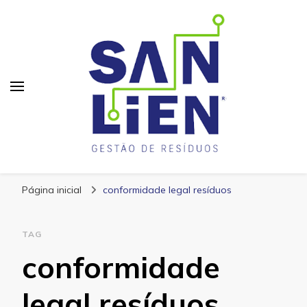
San Lien
Blog – San Lien
Página inicial
conformidade legal resíduos
TAG
conformidade
legal resíduos