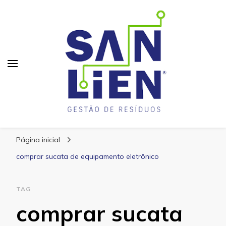
San Lien
Blog – San Lien
Página inicial
comprar sucata de equipamento eletrônico
TAG
comprar sucata