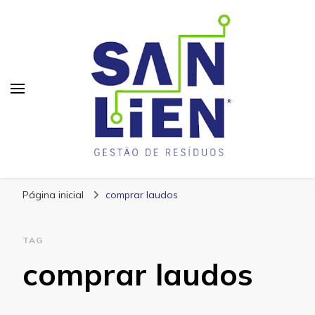
San Lien
Blog – San Lien
Página inicial
comprar laudos
TAG
comprar laudos