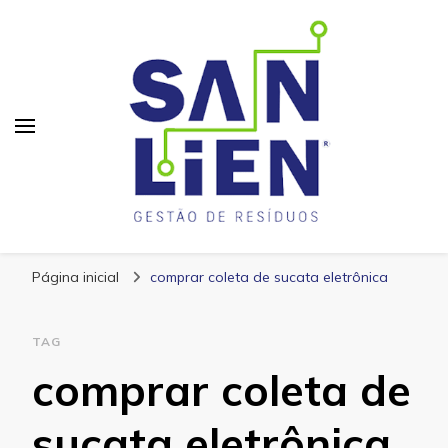
San Lien
Blog – San Lien
Página inicial
comprar coleta de sucata eletrônica
TAG
comprar coleta de
sucata eletrônica