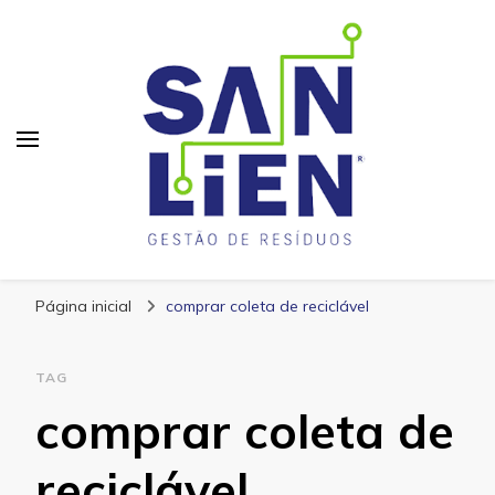
San Lien
Blog – San Lien
Página inicial
comprar coleta de reciclável
TAG
comprar coleta de
reciclável