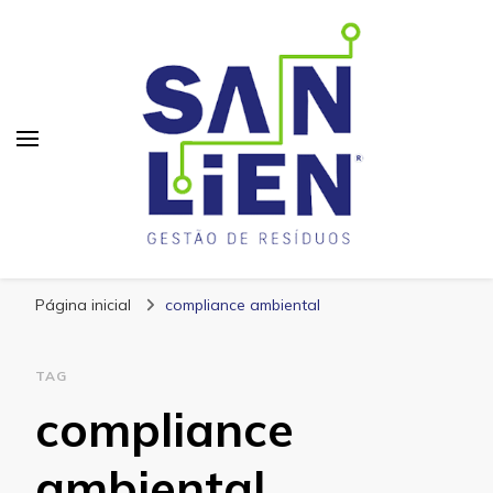
San Lien
Blog – San Lien
Página inicial
compliance ambiental
TAG
compliance
ambiental