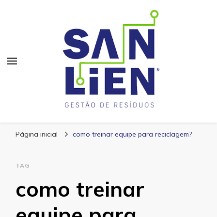
San Lien
Blog – San Lien
Página inicial
como treinar equipe para reciclagem?
TAG
como treinar
equipe para