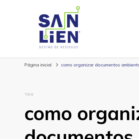
San Lien
Blog – San Lien
Página inicial
como organizar documentos ambienta
TAG
como organi
documentos 