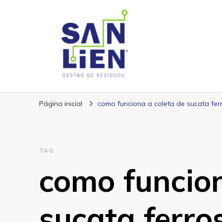
San Lien
Blog – San Lien
Página inicial
como funciona a coleta de sucata fer
TAG
como funcion
sucata ferro