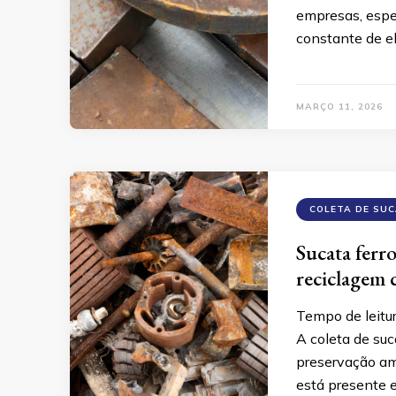
empresas, espec
constante de el
MARÇO 11, 2026
COLETA DE SU
Sucata ferro
reciclagem 
Tempo de leitu
A coleta de suc
preservação am
está presente 