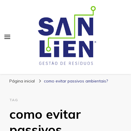
San Lien
Blog – San Lien
Página inicial
como evitar passivos ambientais?
TAG
como evitar
passivos