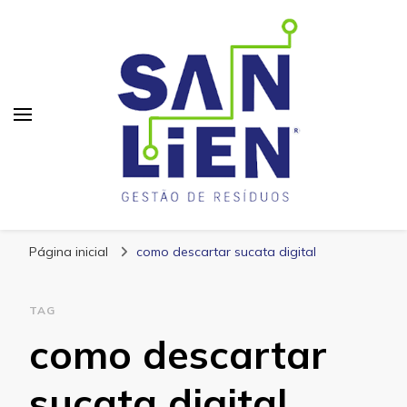
San Lien
Blog – San Lien
Página inicial
como descartar sucata digital
TAG
como descartar
sucata digital