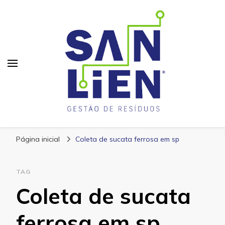
San Lien
Blog – San Lien
Página inicial
Coleta de sucata ferrosa em sp
TAG
Coleta de sucata
ferrosa em sp