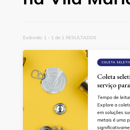
Exibindo: 1 - 1 de 1 RESULTADOS
COLETA SELETI
Coleta sele
serviço para
Tempo de leitu
Explore a colet
em soluções sus
metais é uma p
significativame