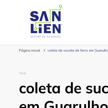
San Lien
Blog – San Lien
Página inicial
coleta de sucata de ferro em Guarulh
TAG
coleta de su
em Guarulho