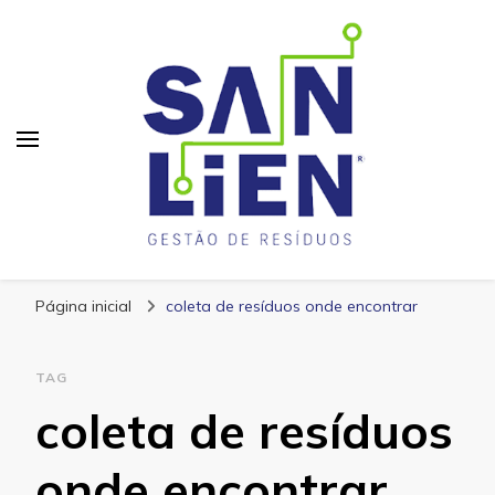
San Lien
Blog – San Lien
Página inicial
coleta de resíduos onde encontrar
TAG
coleta de resíduos
onde encontrar