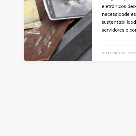
eletrônicos de
necessidade es
sustentabilida
servidores e c
OUTUBRO 29, 202