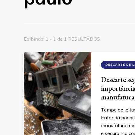
Exibindo: 1 - 1 de 1 RESULTADOS
DESCARTE DE L
Descarte se
importância
manufatura 
Tempo de leitu
Entenda por qu
manufatura reve
e segurança co