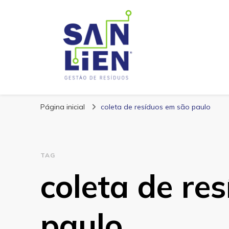
San Lien
Blog – San Lien
Página inicial
coleta de resíduos em são paulo
TAG
coleta de re
paulo