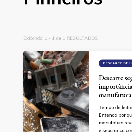
Exibindo: 1 - 1 de 1 RESULTADOS
DESCARTE DE L
Descarte se
importância
manufatura 
Tempo de leitu
Entenda por qu
manufatura reve
e segurança co