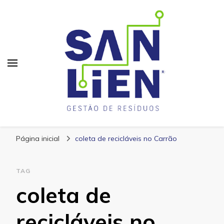
San Lien
Blog – San Lien
Página inicial
coleta de recicláveis no Carrão
TAG
coleta de
recicláveis no