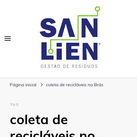
San Lien
Blog – San Lien
Página inicial
coleta de recicláveis no Brás
TAG
coleta de
recicláveis no