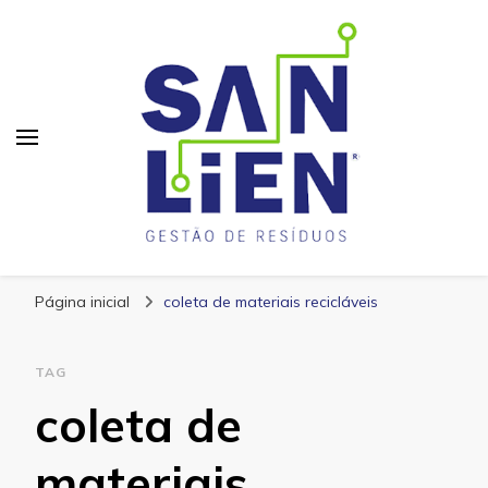
San Lien
Blog – San Lien
Página inicial
coleta de materiais recicláveis
TAG
coleta de
materiais