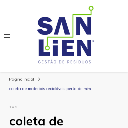
San Lien
Blog – San Lien
Página inicial
coleta de materiais recicláveis perto de mim
TAG
coleta de