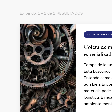
Exibindo: 1 - 1 de 1 RESULTADOS
COLETA SELETI
Coleta de m
especializad
Tempo de leitu
Está buscando 
Entenda como e
San Lien. Enco
materiais pode
logística. É nec
ambientalmente