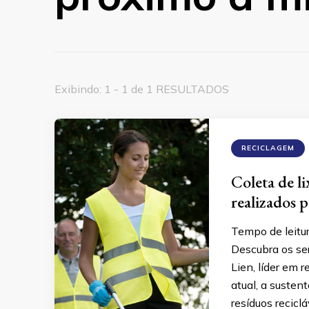
Exibindo: 1 - 1 de 1 RESULTADOS
RECICLAGEM
Coleta de li
realizados p
Tempo de leitu
Descubra os ser
Lien, líder em 
atual, a susten
resíduos recicl