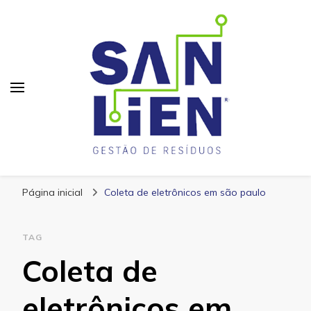
San Lien
Blog – San Lien
Página inicial
Coleta de eletrônicos em são paulo
TAG
Coleta de
eletrônicos em