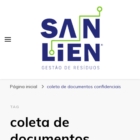
San Lien
Blog – San Lien
Página inicial
coleta de documentos confidenciais
TAG
coleta de
documentos