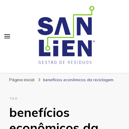
San Lien
Blog – San Lien
Página inicial
benefícios econômicos da reciclagem
TAG
benefícios
econômicos da