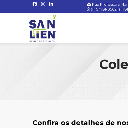
Rua Professora Mar
(11) 94791-0502
|
(11) 
Cole
Confira os detalhes de no