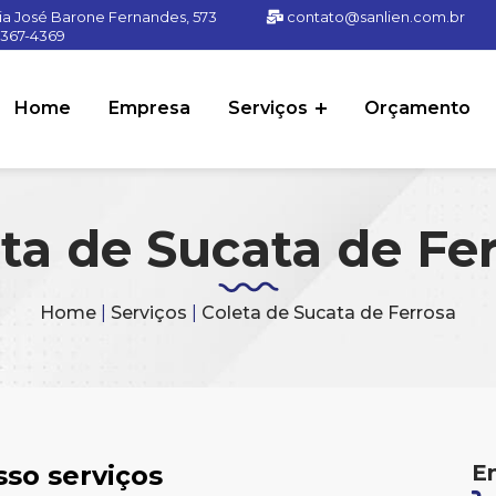
ia José Barone Fernandes, 573
contato@sanlien.com.br
91367-4369
Home
Empresa
Serviços
Orçamento
ta de Sucata de Fe
Home
|
Serviços
|
Coleta de Sucata de Ferrosa
sso serviços
E