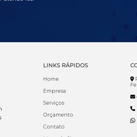
LINKS RÁPIDOS
C
Home
R
Fe
Empresa
Serviços
n
Orçamento
s
Contato