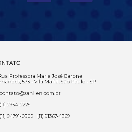
ONTATO
ua Professora Maria José Barone
rnandes, 573 - Vila Maria, São Paulo - SP
contato@sanlien.com.br
(11) 2954-2229
(11) 94791-0502
|
(11) 91367-4369